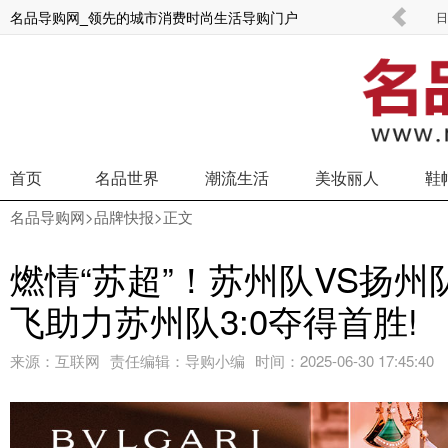
名品导购网_领先的城市消费时尚生活导购门户
飞利浦Sonicare携手全球代言人肖战 共启口腔
日
首页
名品世界
潮流生活
美妆丽人
鞋
名品导购网
>
品牌快报
>正文
燃情“苏超”！苏州队VS扬
飞助力苏州队3:0夺得首胜!
来源：
互联网
责任编辑：
导购小编
时间：
2025-06-30 17:45:40