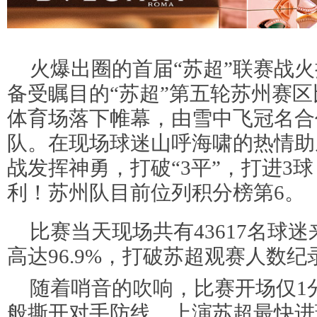
火爆出圈的首届“苏超”联赛战火
备受瞩目的“苏超”第五轮苏州赛
体育场落下帷幕，由雪中飞冠名合
队。在现场球迷山呼海啸的热情助
战发挥神勇，打破“3平”，打进3
利！苏州队目前位列积分榜第6。
比赛当天现场共有43617名球
高达96.9%，打破苏超观赛人数纪
随着哨音的吹响，比赛开场仅1
般撕开对手防线，上演苏超最快进