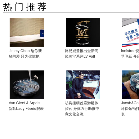
热 门 推 荐
Jimmy Choo 给你新
路易威登推出全新高
innisfr
鲜的爱 只为你惊艳
级珠宝系列LV Volt
孚飞跃 开
Van Cleef & Arpels
胡兵担纲首席游艇体
Jacob&
新款Lady Féerie腕表
验官 身体力行助推中
环保领袖
意文化交流
表