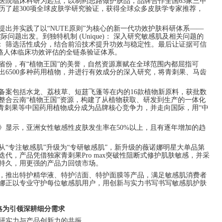
医院临床科研为起点，以制药思路做护肤品，品牌合作全国63家三甲
历了超300项全球皮肤学研究验证，获得全球众多皮肤学专家推荐，
出并实践了以“NUTE原则”为核心的新一代功效护肤科研体系——
实际问题出发。到独特机制 (Unique)： 深入研究敏感肌及相关问题的
ogy)： 筛选活性成分，结合前沿技术提升功效与稳定性。最后让证据可信
试到严格人体临床功效评估的全链条验证体系。
省份，有“植物王国”的美誉，自然资源禀赋在全球范围内都屈指可
6500多种药用植物，并进行有效成分的深入研究，将青刺果、马齿
备案包括水龙、荔枝草、短莛飞蓬等在内的16款植物新原料，获批数
整合云南“植物王国”资源，构建了从植物获取、研发到生产的一体化
使青刺果等中国药用植物成分成为品牌核心竞争力，并走向国际，用“中
）》显示，亚洲女性敏感性皮肤发生率在50%以上，且有逐年增加的趋
娜从“专注敏感肌”升级为“专研敏感肌”，新升级的薇诺娜明星大单品第
代，产品凭借独家青刺果Pro max突破性阻断式修护肌肤敏感，并采
持久，用更强的产品力回馈市场。
，推出特护精华液、特护洁面、特护面膜等产品，满足敏感肌消费者
娜正以专业守护每位敏感肌用户，用创新与实力书写书写敏感肌护肤
战略为引领深耕细分需求
研实力与产品创新力的共振。