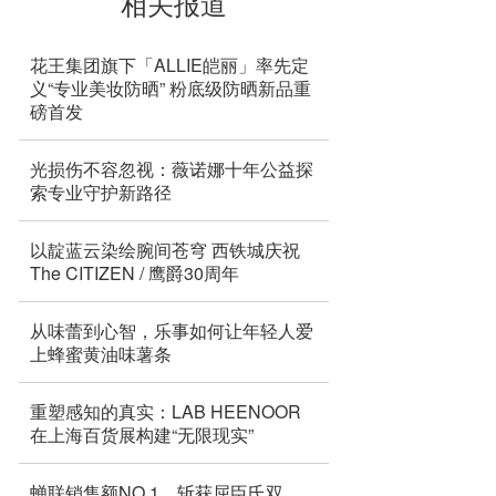
相关报道
花王集团旗下「ALLIE皑丽」率先定
义“专业美妆防晒” 粉底级防晒新品重
磅首发
光损伤不容忽视：薇诺娜十年公益探
索专业守护新路径
以靛蓝云染绘腕间苍穹 西铁城庆祝
The CITIZEN / 鹰爵30周年
从味蕾到心智，乐事如何让年轻人爱
上蜂蜜黄油味薯条
重塑感知的真实：LAB HEENOOR
在上海百货展构建“无限现实”
蝉联销售额NO.1，斩获屈臣氏双