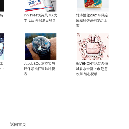
高
innisfree悦诗风吟X大
雅诗兰黛2021年限定
孚飞跃 开启夏日联名
臻藏粉饼系列梦幻上
市
体
Jacob&Co.杰克宝与
GIVENCHY纪梵希倾
推中
环保领袖打造珠峰腕
城香水全新上市 恣意
表
欢舞 随心悦动
返回首页