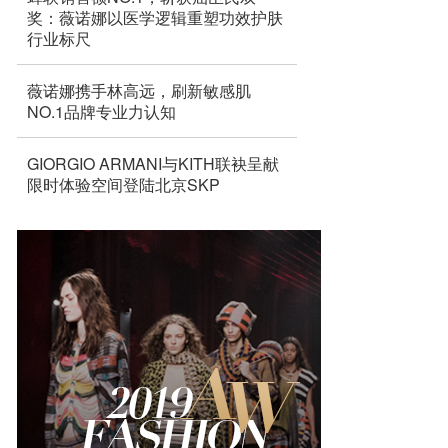
奖：薇诺娜以医学逻辑重塑功效护肤
行业标尺
薇诺娜携手林高远，刷新敏感肌
NO.1品牌专业力认知
GIORGIO ARMANI与KITH联袂呈献
限时体验空间登陆北京SKP