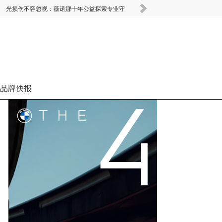
光损伤不容忽视：薇诺娜十年公益探索专业守
以靛蓝云染绘腕间苍穹 
品牌快报