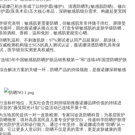
，薇诺娜已初步形成了以特护霜(修护)、清透防晒乳(敏感肌防晒)、修白
障特护霜(医美术后)五大核心单品，深耕敏感肌细分需求、构建起更宽阔
学研究表明：敏感肌更需要防晒，但敏感肌常常伴随干痒红、屏障受
性循环，因此薇诺娜从痛点出发，打造专研敏感肌的皮肤学级防晒，
不添加酒精、香精，温和免卸，敏感肌更能安心晒。
防晒乳温和、不刺激肌肤；97%测试者认同产品延展好、易涂抹；
权威检测机构瑞士SGS的真人测试认证，薇诺娜清透防晒乳具有保
试，医学级别实测更具权威性。
连续5年中国敏感肌防晒护肤品销售额第一”和“连续4年国货防晒护肤
US”综合解决方案的关键一环，防晒产品的持续领跑，是薇诺娜深耕敏感
行业标杆地位，充实社会责任则持续助推薇诺娜品牌价值的持续进
为宗旨的“薇笑阳光计划”公益活动已连续开展十年。
”为当地居民提供一对一皮肤检测、专家问诊及防晒科普；为基层医护
防晒物资，填补高原居民及儿童专业护肤空白，传递科学防晒护肤理
的光防护意识和诊疗能力。通过十年坚持，薇诺娜成功将“防晒”从一
题。它让更多人意识到：防晒不仅是美的需求，更是皮肤健康的需
学问题。