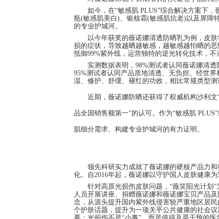
如今，在“敏感肌 PLUS”综合解决方案下
瓶(敏感肌美白)、银核霜(敏感肌抗老)以及屏
的专业护城河。
以今年获奖的薇诺娜清透防晒乳为例，皮肤
损的症状，导致越晒越敏感，越敏感越怕晒的恶
抵御99%紫外线，运营独特的逆光转化技术，
实测数据表明，98%测试者认同薇诺娜清透
95%测试者认同产品质地清透、无负担。经世界
湿、修护、舒缓、褪红的功效，相比常规类型测
近期，薇诺娜防晒还获得了权威机构沙利文“
品全国销售额第一”的认可。作为“敏感肌 PL
肌细分需求、构建专业护城河的有力证明。
领先科研实力成就了薇诺娜的硬核产品力和
化。自2016年起，薇诺娜以守护国人皮肤健康
针对高原光损伤皮肤问题，“薇笑阳光计划
人员开展讲座、捐赠薇诺娜和薇诺娜宝贝产品及
念，从源头提升国内紫外线侵害较严重地区居民
个护肤话题，提升为一项关乎公共健康的社会议
要；光损伤不是“小事”，而是值得及早干预的医