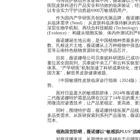
与传统护肤品开发逻辑不同，薇诺娜以三甲
医院皮肤科进行产品安全和功效的临床验证，经
以专业实力守护治愈超6900万敏感肌用户。
作为国内产学研医共创的先驱品牌，薇诺娜提
从临床需求 (Need)： 从皮肤科临床亟待解决的
深层生物学机制。再结合科技赋能 (Technol
(Evidence)： 构建从细胞实验、体内外测
薇诺娜诞生地云南，是中国植物种类最多的
数。扎根这片土地，薇诺娜从上万种植物中筛选出
苋等云南特色植物资源转化为护肤品芯片。
目前，薇诺娜母公司贝泰妮科研团队已成功
量位居全国前列。贝泰妮中央工厂和云科实验室
体系。“产学研医”机制加速了科研成果转化，
国方案”，解世界皮肤健康难题。
《中国敏感性皮肤临床诊疗指南（2024版
势。
面对日益庞大的敏感肌群体，2024年薇诺
二代薇诺娜特护霜是品牌在沉淀了14年后的重大迭
用微流控渗透技术，让产品更稳定、更高效、更
同时，围绕特护霜，薇诺娜持续拓展产品线
多品类需求。从医研探索到系列产品落地，薇诺
范本。
领跑国货防晒，薇诺娜以“敏感肌PLUS”
对薇诺娜来说，长期增长的关键在于品牌医