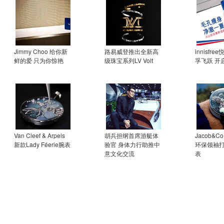
Jimmy Choo 给你新
路易威登推出全新高
innisfr
鲜的爱 只为你惊艳
级珠宝系列LV Volt
孚飞跃 开
Van Cleef & Arpels
胡兵担纲首席游艇体
Jacob&
新款Lady Féerie腕表
验官 身体力行助推中
环保领袖
意文化交流
表