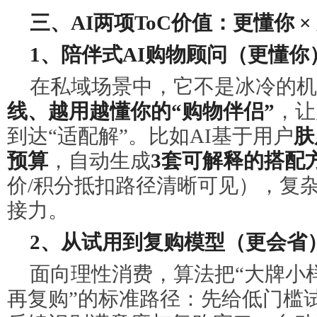
三、AI两项ToC价值：更懂你 ×
1、陪伴式AI购物顾问（更懂你
在私域场景中，它不是冰冷的机
线、越用越懂你的“购物伴侣”
，让
到达“适配解”。比如AI基于用户
肤
预算
，自动生成
3套可解释的搭配
价/积分抵扣路径清晰可见），复
接力。
2、从试用到复购模型（更会省
面向理性消费，算法把“大牌小样
再复购”的标准路径：先给低门槛