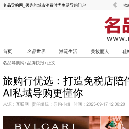
名品导购网_领先的城市消费时尚生活导购门户
荣获2025天猫金妆奖，薇诺娜稳居中国敏感肌
欧
首页
名品世界
潮流生活
美妆丽人
鞋
名品导购网
>
品牌快报
>正文
旅购行优选：打造免税店陪
AI私域导购更懂你
来源：
互联网
责任编辑：
导购小编
时间：
2025-09-17 12:38:28